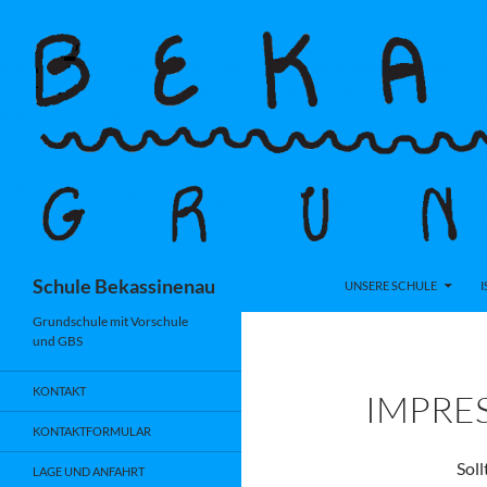
Zum
Inhalt
springen
Suchen
Schule Bekassinenau
UNSERE SCHULE
I
Grundschule mit Vorschule
und GBS
KONTAKT
IMPRE
KONTAKTFORMULAR
Soll
LAGE UND ANFAHRT