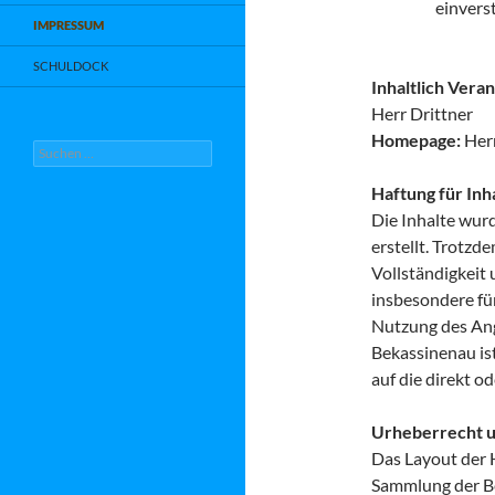
einvers
IMPRESSUM
SCHULDOCK
Inhaltlich Vera
Herr Drittner
Homepage:
Her
Suchen
nach:
Haftung für Inh
Die Inhalte wurd
erstellt. Trotzd
Vollständigkeit
insbesondere fü
Nutzung des Ang
Bekassinenau ist
auf die direkt o
Urheberrecht u
Das Layout der 
Sammlung der Bei