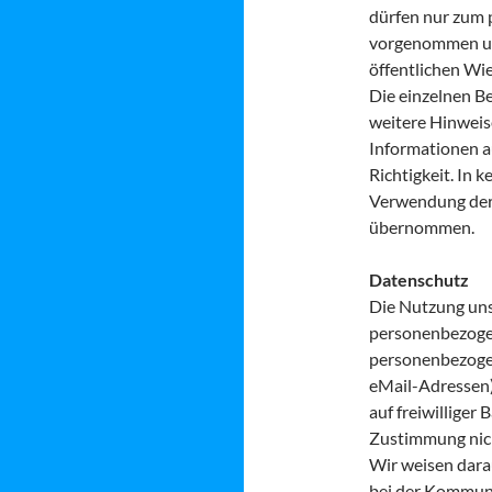
dürfen nur zum 
vorgenommen und
öffentlichen Wi
Die einzelnen Be
weitere Hinweis
Informationen a
Richtigkeit. In k
Verwendung der 
übernommen.
Datenschutz
Die Nutzung uns
personenbezogen
personenbezogen
eMail-Adressen) 
auf freiwilliger
Zustimmung nich
Wir weisen darau
bei der Kommuni