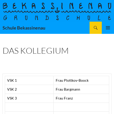
Zum
Inhalt
springen
Suchen
Schule Bekassinenau
PRIMÄR
MENÜ
DAS KOLLEGIUM
VSK 1
Frau Plottkov-Boock
VSK 2
Frau Bargmann
VSK 3
Frau Franz